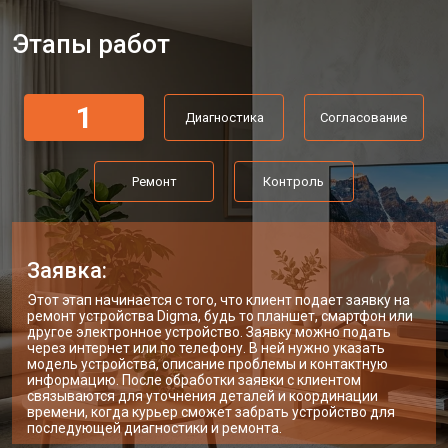
Прошивка телевизора Digma
от 3900 ₽
Заказать
Этапы работ
Замена трансформаторов
от 4800 ₽
Заказать
подсветки
1
Диагностика
Согласование
Ремонт
Контроль
Заявка:
Этот этап начинается с того, что клиент подает заявку на
ремонт устройства Digma, будь то планшет, смартфон или
другое электронное устройство. Заявку можно подать
через интернет или по телефону. В ней нужно указать
модель устройства, описание проблемы и контактную
информацию. После обработки заявки с клиентом
связываются для уточнения деталей и координации
времени, когда курьер сможет забрать устройство для
последующей диагностики и ремонта.