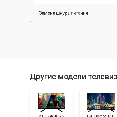
Замена шнура питания
Замена разъема питания
Замена шлейфа матрицы
Замена аудиоразъема
Другие модели телеви
Замена USB порта
Замена HDMI порта
DM-LED24R301BT2S
DM-LED32R201BT2