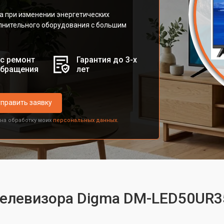
а при изменении энергетических
лнительного оборудования с большим
с ремонт
Гарантия до 3-х
обращения
лет
править заявку
 на обработку моих
персональных данных.
 телевизора Digma DM-LED50UR3