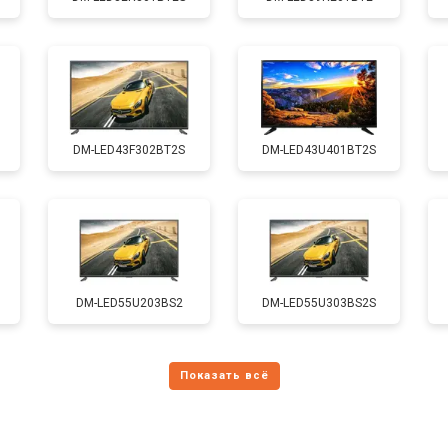
от 70 мин
о
от 130 мин
о
DM-LED43F302BT2S
DM-LED43U401BT2S
от 60 мин
о
от 90 мин
о
от 110 мин
о
DM-LED55U203BS2
DM-LED55U303BS2S
и
от 80 мин
о