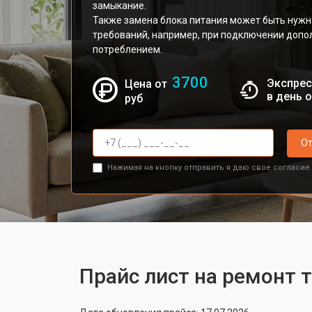
замыкание.
Также замена блока питания может быть нужн
требований, например, при подключении допо
потреблением.
3700
Экспрес
Цена от
в день 
руб
От
Нажимая на кнопку отправить я даю свое согласие
Прайс лист на ремонт