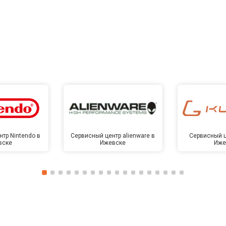
тр Nintendo в
Сервисный центр alienware в
Сервисный ц
вске
Ижевске
Иже