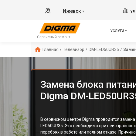
ул
Ижевск
▼
УСЛУГИ
Сервисный ремонт
Главная
/
Телевизор
/
DM-LED50UR35
/
Замен
Замена блока питан
Digma DM-LED50UR3
В сервисном центре Digma проводится замена 
LED50UR35. Это необходимо при неисправност
перебоях в работе или полном отказе. Причино