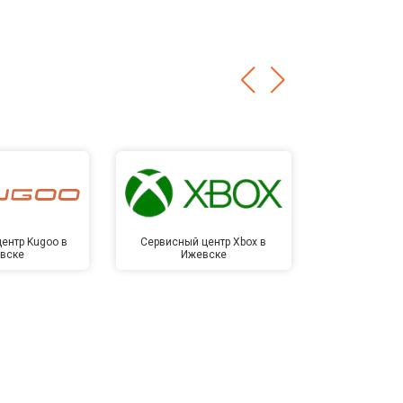
ентр Kugoo в
Сервисный центр Xbox в
Сервисный ц
вске
Ижевске
Иже