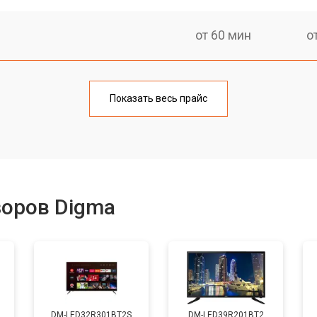
от 60 мин
о
от 90 мин
о
Показать весь прайс
от 70 мин
о
от 80 мин
о
зоров Digma
от 50 мин
о
от 80 мин
о
DM-LED32R301BT2S
DM-LED39R201BT2