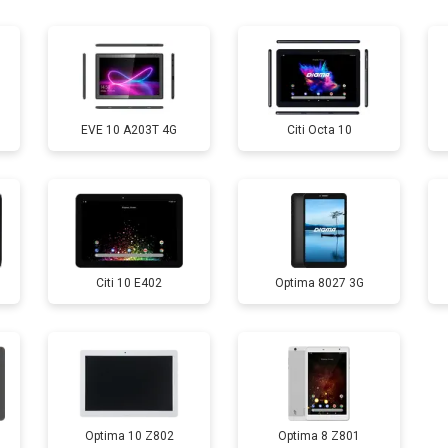
от 90 мин
о
от 50 мин
о
EVE 10 A203T 4G
Citi Octa 10
от 60 мин
о
от 60 мин
о
Citi 10 E402
Optima 8027 3G
от 70 мин
о
Optima 10 Z802
Optima 8 Z801