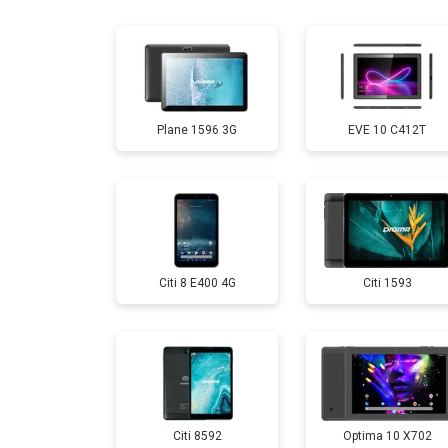
Замена дисплея (экрана)
Замена аккумулятора
Plane 1596 3G
EVE 10 C412T
Замена Wi-Fi
Замена материнской платы
Citi 8 E400 4G
Citi 1593
Замена кнопок
Citi 8592
Optima 10 X702