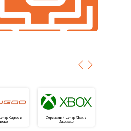
ентр Kugoo в
Сервисный центр Xbox в
Сервисный ц
вске
Ижевске
Иже