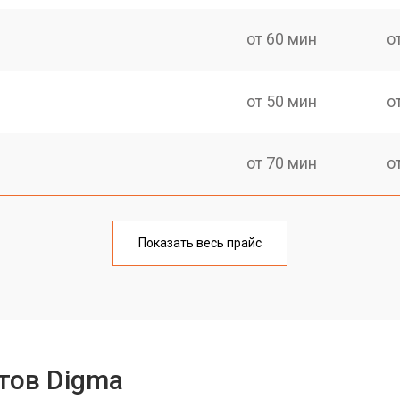
от 60 мин
о
от 50 мин
о
от 70 мин
о
от 50 мин
о
Показать весь прайс
от 80 мин
о
от 50 мин
о
тов Digma