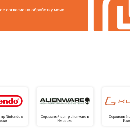
ое согласие на обработку моих
тр Nintendo в
Сервисный центр alienware в
Сервисный ц
вске
Ижевске
Иже