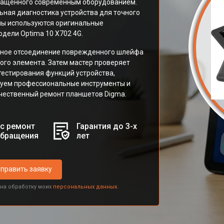
снащенного современным оборудованием.
ная диагностика устройства для точного
ны используются оригинальные
дели Optima 10 X702 4G.
атное отсоединение поврежденного шлейфа
ого элемента. Затем мастер проверяет
тестирования функций устройства,
зуем профессиональные инструменты и
ачественный ремонт планшетов Digma.
с ремонт
Гарантия до 3-х
обращения
лет
править заявку
 на обработку моих
персональных данных.