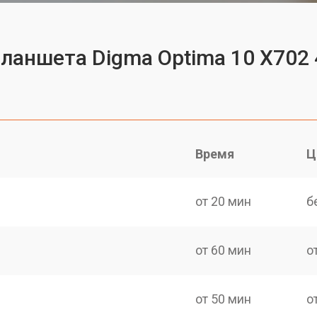
планшета Digma Optima 10 X702
Время
Ц
от 20 мин
б
от 60 мин
о
от 50 мин
о