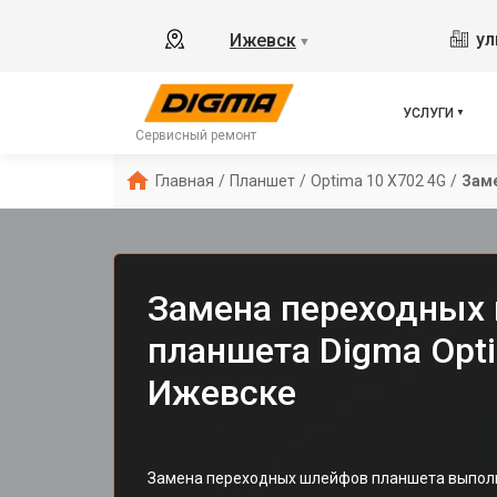
ул
Ижевск
▼
УСЛУГИ
Сервисный ремонт
Главная
/
Планшет
/
Optima 10 X702 4G
/
Зам
Замена переходных
планшета Digma Opti
Ижевске
Замена переходных шлейфов планшета выпо