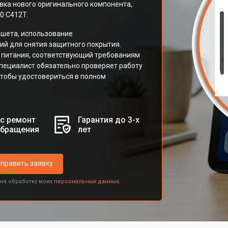
вка нового оригинального компонента,
0 C412T.
ншета, использование
ий для снятия защитного покрытия.
 питания, соответствующий требованиям
специалист обязательно проверяет работу
чтобы удостовериться в полном
с ремонт
Гарантия до 3-х
обращения
лет
править заявку
 на обработку моих
персональных данных.