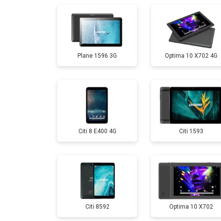
Замена аккумулятора
Plane 1596 3G
Optima 10 X702 4G
Замена Wi-Fi
Замена материнской платы
Citi 8 E400 4G
Citi 1593
Замена кнопок
Citi 8592
Optima 10 X702