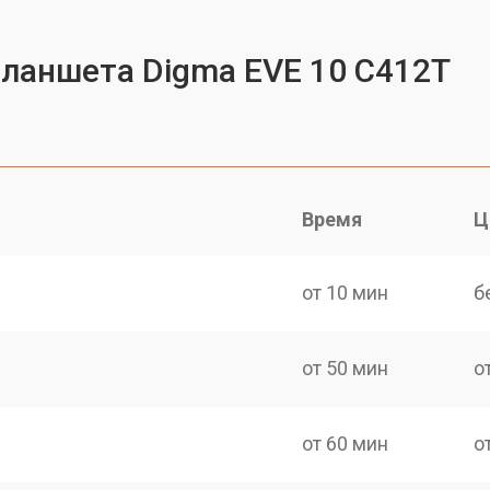
планшета Digma EVE 10 C412T
Время
Ц
от 10 мин
б
от 50 мин
о
от 60 мин
о