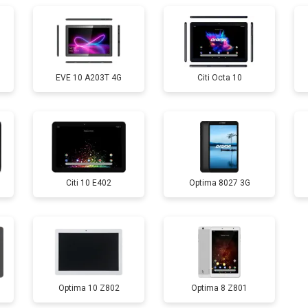
от 50 мин
о
EVE 10 A203T 4G
Citi Octa 10
от 60 мин
о
от 60 мин
о
Citi 10 E402
Optima 8027 3G
от 70 мин
о
Optima 10 Z802
Optima 8 Z801