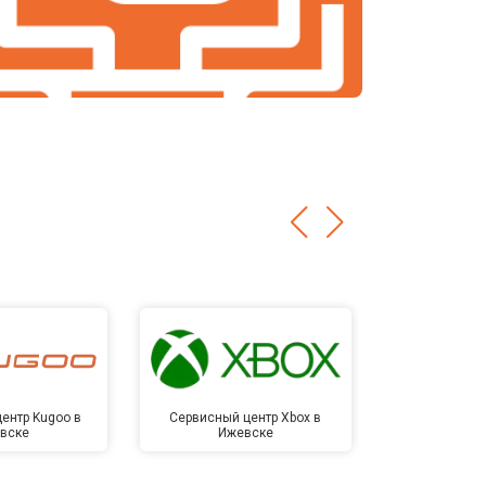
ентр Kugoo в
Сервисный центр Xbox в
Сервисный ц
вске
Ижевске
Иже