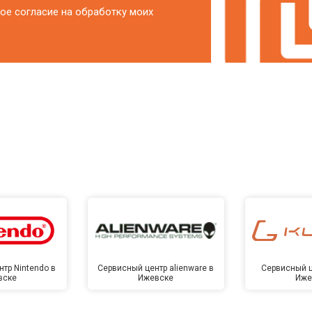
ое согласие на обработку моих
тр Nintendo в
Сервисный центр alienware в
Сервисный ц
вске
Ижевске
Иже