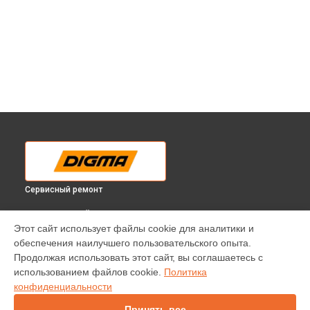
Сервисный ремонт
ВЫБЕРИ СВОЙ ГОРОД
Этот сайт использует файлы cookie для аналитики и
Замена кнопок планшета Citi Kids 10 Pink Digma в
обеспечения наилучшего пользовательского опыта.
Краснодаре
Продолжая использовать этот сайт, вы соглашаетесь с
Замена кнопок планшета Citi Kids 10 Pink Digma в
Ростове-
использованием файлов cookie.
Политика
на-Дону
конфиденциальности
Замена кнопок планшета Citi Kids 10 Pink Digma в
Нижнем
Новгороде
Принять все