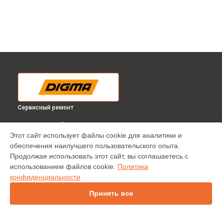
Сервисный ремонт
ВЫБЕРИ СВОЙ ГОРОД
Этот сайт использует файлы cookie для аналитики и
Замена материнской платы планшета Citi E402 Digma в
обеспечения наилучшего пользовательского опыта.
Краснодаре
Продолжая использовать этот сайт, вы соглашаетесь с
Замена материнской платы планшета Citi E402 Digma в
использованием файлов cookie.
Политика
Ростове-на-Дону
конфиденциальности
Замена материнской платы планшета Citi E402 Digma в
Нижнем Новгороде
Принять все
Замена материнской платы планшета Citi E402 Digma в
Новосибирске
Замена материнской платы планшета Citi E402 Digma в