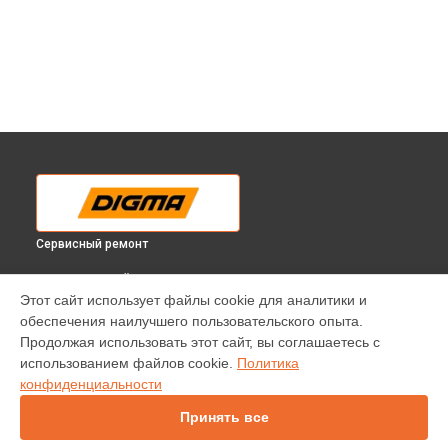
Сервисный ремонт
ВЫБЕРИ СВОЙ ГОРОД
Этот сайт использует файлы cookie для аналитики и
Замена кнопок планшета Citi 1593 Digma в
Краснодаре
обеспечения наилучшего пользовательского опыта.
Замена кнопок планшета Citi 1593 Digma в
Ростове-на-
Продолжая использовать этот сайт, вы соглашаетесь с
Дону
использованием файлов cookie.
Политика
Замена кнопок планшета Citi 1593 Digma в
Нижнем
конфиденциальности
Новгороде
Принять все
Замена кнопок планшета Citi 1593 Digma в
Новосибирске
Замена кнопок планшета Citi 1593 Digma в
Челябинске