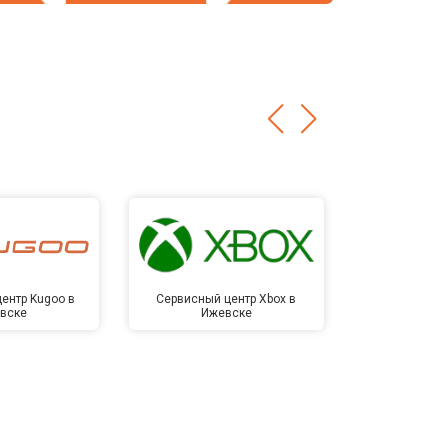
ентр Kugoo в
Сервисный центр Xbox в
Сервисный ц
вске
Ижевске
Иже