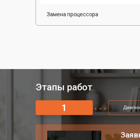
Замена процессора
Замена оперативной памяти
Замена Ethernet порта
Замена жесткого диска HDD/SSD
Этапы работ
1
Диагно
Заяв