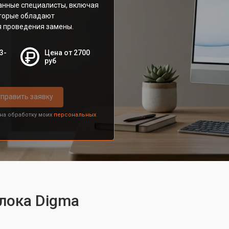
анные специалисты, включая
оторые обладают
 проведения замены.
3-
Цена от 2700
руб
править заявку
 на обработку моих
персональных
лока Digma