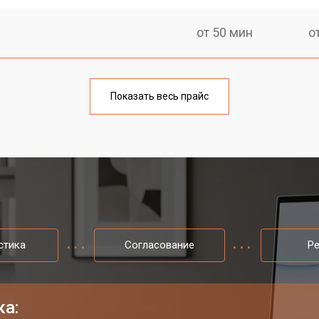
от 50 мин
о
от 60 мин
о
Показать весь прайс
от 40 мин
о
от 50 мин
о
стика
Согласование
Р
ка: