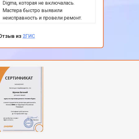
Digma, которая не включалась.
Мастера быстро выявили
неисправность и провели ремонт.
Обслуживание было быстрым и
эффективным, а стоимость ремонта
Отзыв из
2ГИС
оказалась вполне разумной. Теперь
моя электронная книга работает
безупречно. Я очень довольна
качеством обслуживания и
вниманием к деталям. Спасибо за
вашу работу!