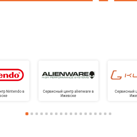
тр Nintendo в
Сервисный центр alienware в
Сервисный ц
вске
Ижевске
Иже