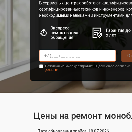
В сервисных центрах работают квалифициров
сертифицированных техников и инженеров, к
необходимыми навыками и инструментами для
Экспресс
Гарантия до 
ремонт в день
х лет
обращения
От
Нажимая на кнопку отправить я даю свое согласие
данных.
Цены на ремонт моноб
Дата обновления прайса: 18.07.2026