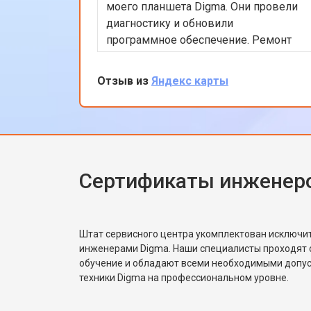
моего планшета Digma. Они провели
диагностику и обновили
программное обеспечение. Ремонт
был выполнен в тот же день, что
было очень удобно. Теперь планшет
Отзыв из
Яндекс карты
работает гораздо быстрее. Я доволен
качеством обслуживания и
профессионализмом персонала.
Спасибо за отличную работу!
Сертификаты инженер
Штат сервисного центра укомплектован исключ
инженерами Digma. Наши специалисты проходят 
обучение и обладают всеми необходимыми допу
техники Digma на профессиональном уровне.