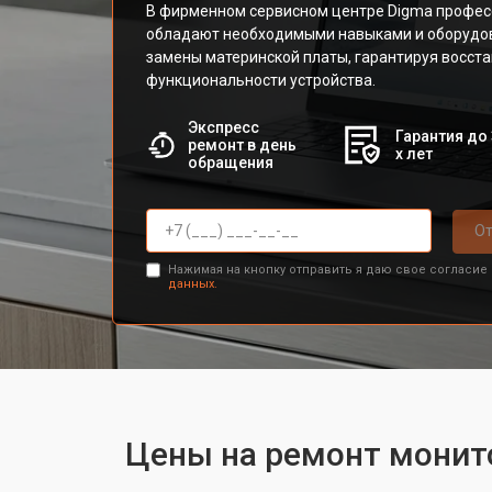
В фирменном сервисном центре Digma профес
обладают необходимыми навыками и оборудо
замены материнской платы, гарантируя восст
функциональности устройства.
Экспресс
Гарантия до 
ремонт в день
х лет
обращения
От
Нажимая на кнопку отправить я даю свое согласие
данных.
Цены на ремонт монит