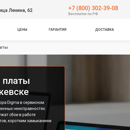
+7 (800) 302-39-08
ица Ленина, 62
Бесплатно по РФ
ЦЕНЫ
ГАРАНТИЯ
ДОСТАВКА
латы
 платы
жевске
ора Digma в сервисном
ленных неисправностях.
жат сбои в работе
тов, коротким замыканием