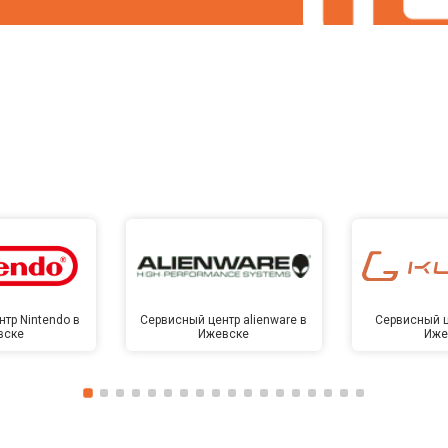
тр Nintendo в
Сервисный центр alienware в
Сервисный ц
вске
Ижевске
Иже