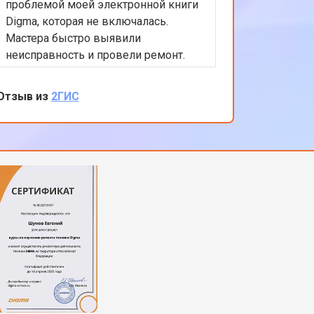
проблемой моей электронной книги
Digma, которая не включалась.
Мастера быстро выявили
неисправность и провели ремонт.
Обслуживание было быстрым и
эффективным, а стоимость ремонта
Отзыв из
2ГИС
оказалась вполне разумной. Теперь
моя электронная книга работает
безупречно. Я очень довольна
качеством обслуживания и
вниманием к деталям. Спасибо за
вашу работу!