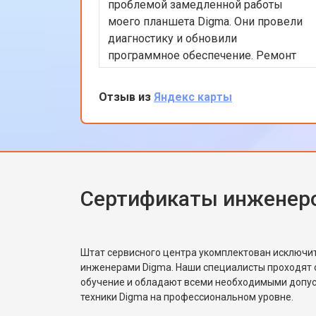
проблемой замедленной работы
моего планшета Digma. Они провели
диагностику и обновили
программное обеспечение. Ремонт
был выполнен в тот же день, что
было очень удобно. Теперь планшет
Отзыв из
Яндекс карты
работает гораздо быстрее. Я доволен
качеством обслуживания и
профессионализмом персонала.
Спасибо за отличную работу!
Сертификаты инженер
Штат сервисного центра укомплектован исключ
инженерами Digma. Наши специалисты проходят 
обучение и обладают всеми необходимыми допу
техники Digma на профессиональном уровне.