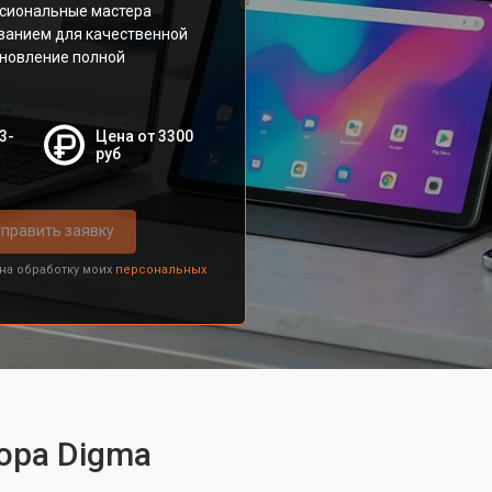
сиональные мастера
ванием для качественной
ановление полной
3-
Цена от 3300
руб
править заявку
 на обработку моих
персональных
ора Digma