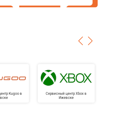
ентр Kugoo в
Сервисный центр Xbox в
Сервисный ц
вске
Ижевске
Иже