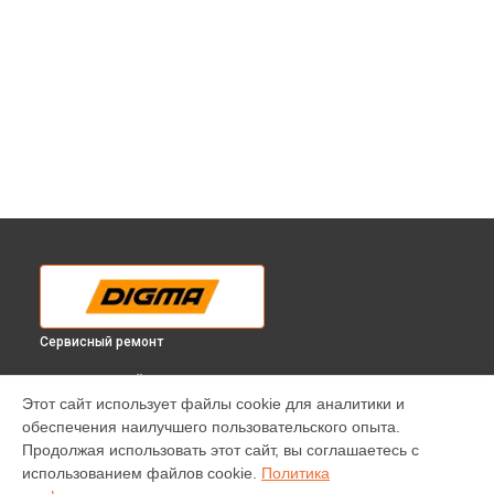
Сервисный ремонт
ВЫБЕРИ СВОЙ ГОРОД
Этот сайт использует файлы cookie для аналитики и
Ремонт платы управления (восстановление)
обеспечения наилучшего пользовательского опыта.
электросамоката Urban Pro Digma в
Краснодаре
Продолжая использовать этот сайт, вы соглашаетесь с
Ремонт платы управления (восстановление)
использованием файлов cookie.
Политика
электросамоката Urban Pro Digma в
Ростове-на-Дону