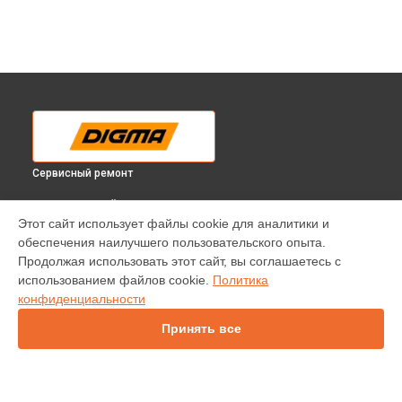
Сервисный ремонт
ВЫБЕРИ СВОЙ ГОРОД
Этот сайт использует файлы cookie для аналитики и
Замена камеры электросамоката HF8.5-8 Digma в
обеспечения наилучшего пользовательского опыта.
Краснодаре
Продолжая использовать этот сайт, вы соглашаетесь с
Замена камеры электросамоката HF8.5-8 Digma в
использованием файлов cookie.
Политика
Ростове-на-Дону
конфиденциальности
Замена камеры электросамоката HF8.5-8 Digma в
Нижнем
Новгороде
Принять все
Замена камеры электросамоката HF8.5-8 Digma в
Новосибирске
Замена камеры электросамоката HF8.5-8 Digma в
Челябинске