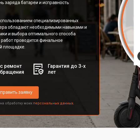
нь заряда батареи и исправность
использованием специализированных
стера обладают необходимыми навыками и
мки и выбора оптимального способа
 работ проводится финальное
й площадке.
с ремонт
Гарантия до 3-х
обращения
лет
править заявку
 на обработку моих
персональных данных.