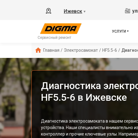
ул
Ижевск
▼
УСЛУГИ
Сервисный ремонт
Главная
/
Электросамокат
/
HF5.5-6
/
Диагно
Диагностика электр
HF5.5-6 в Ижевске
Диагностика электросамоката в нашем сервис
устройства. Наши специалисты внимательно из
контроллер и прочие ключевые узлы. Например