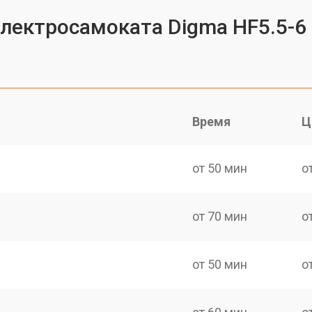
электросамоката Digma HF5.5-6
Время
Ц
от 50 мин
о
от 70 мин
о
от 50 мин
о