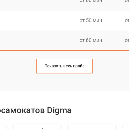
от 60 мин
о
от 50 мин
о
от 60 мин
о
от 40 мин
о
Показать весь прайс
от 50 мин
о
лаги
от 50 мин
о
осамокатов Digma
от 50 мин
о