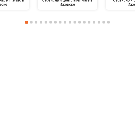
тр Nintendo в
Сервисный центр alienware в
Сервисный ц
вске
Ижевске
Иже