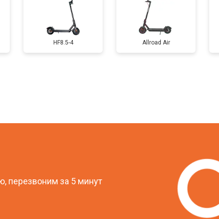
от 40 мин
о
HF8.5-4
Allroad Air
овление)
от 80 мин
о
от 50 мин
о
от 60 мин
о
?
от 50 мин
о
, перезвоним за 5 минут
от 50 мин
о