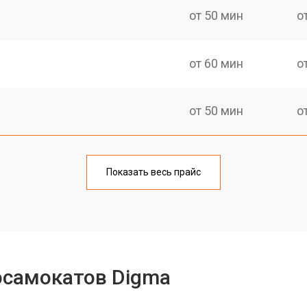
от 50 мин
о
от 60 мин
о
от 50 мин
о
от 60 мин
о
Показать весь прайс
от 40 мин
о
от 50 мин
о
осамокатов Digma
лаги
от 50 мин
о