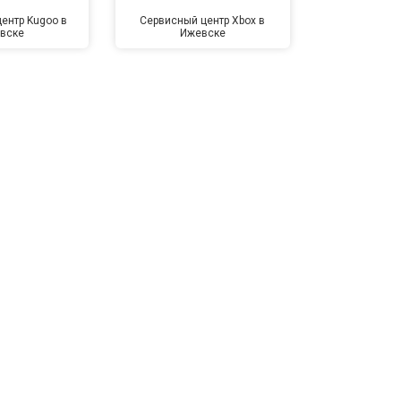
ентр Kugoo в
Сервисный центр Xbox в
Сервисный ц
вске
Ижевске
Иже