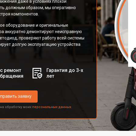
вижения даже в условиях плохой
тить должным образом, мы оперативно
строя компонентов.
ое оборудование и оригинальные
ера аккуратно демонтируют неисправную
етодиод, проверяют работу всей системы
тирует долгую эксплуатацию устройства
с ремонт
Гарантия до 3-х
обращения
лет
править заявку
 на обработку моих
персональных данных.