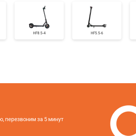
от 50 мин
о
HF8.5-4
HF5.5-6
от 40 мин
о
овление)
от 80 мин
о
от 50 мин
о
?
от 60 мин
о
, перезвоним за 5 минут
от 50 мин
о