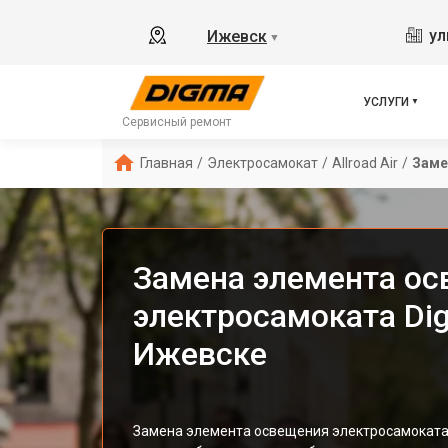
ул
Ижевск
▼
УСЛУГИ
Сервисный ремонт
Главная
/
Электросамокат
/
Allroad Air
/
Заме
Замена элемента о
электросамоката Digm
Ижевске
Замена элемента освещения электросамоката 