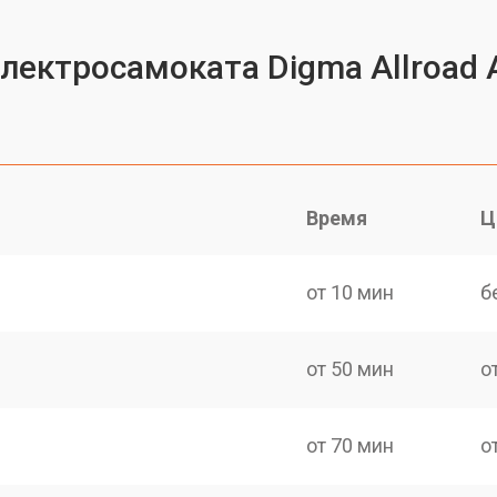
лектросамоката Digma Allroad A
Время
Ц
от 10 мин
б
от 50 мин
о
от 70 мин
о