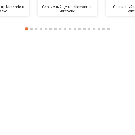
тр Nintendo в
Сервисный центр alienware в
Сервисный ц
вске
Ижевске
Иже