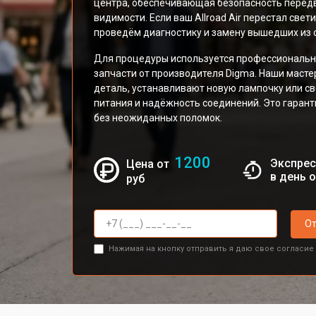
центра, обеспечивающая безопасность перед
видимости. Если ваш Allroad Air перестал све
проведём диагностику и замену вышедших из 
Для процедуры используется профессиональн
запчасти от производителя Digma. Наши маст
деталь, устанавливают новую лампочку или св
питания и надёжность соединений. Это гаран
без неожиданных поломок.
1200
Экспрес
Цена от
в день 
руб
От
Нажимая на кнопку отправить я даю свое согласие