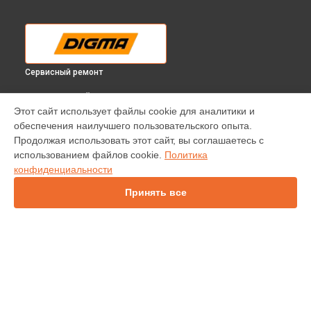
Сервисный ремонт
ВЫБЕРИ СВОЙ ГОРОД
Этот сайт использует файлы cookie для аналитики и
Корпусный ремонт (замена резинок, креплений, кнопок)
обеспечения наилучшего пользовательского опыта.
электронной книги R63W Digma в
Краснодаре
Продолжая использовать этот сайт, вы соглашаетесь с
Корпусный ремонт (замена резинок, креплений, кнопок)
использованием файлов cookie.
Политика
электронной книги R63W Digma в
Ростове-на-Дону
конфиденциальности
Корпусный ремонт (замена резинок, креплений, кнопок)
электронной книги R63W Digma в
Нижнем Новгороде
Принять все
Корпусный ремонт (замена резинок, креплений, кнопок)
электронной книги R63W Digma в
Новосибирске
Корпусный ремонт (замена резинок, креплений, кнопок)
электронной книги R63W Digma в
Челябинске
Корпусный ремонт (замена резинок, креплений, кнопок)
УСТРОЙСТВА
электронной книги R63W Digma в
Екатеринбурге
Корпусный ремонт (замена резинок, креплений, кнопок)
Ноутбук
электронной книги R63W Digma в
Казани
Планшет