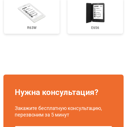
Замена задней крышки
от 650 ₽
Заказать
R63W
E656
Нужна консультация?
Закажите бесплатную консультацию,
перезвоним за 5 минут